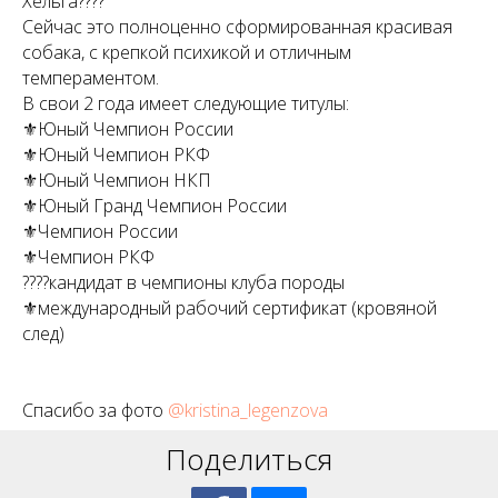
Хельга????
Сейчас это полноценно сформированная красивая
собака, с крепкой психикой и отличным
темпераментом.
В свои 2 года имеет следующие титулы:
⚜️Юный Чемпион России
⚜️Юный Чемпион РКФ
⚜️Юный Чемпион НКП
⚜️Юный Гранд Чемпион России
⚜️Чемпион России
⚜️Чемпион РКФ
????кандидат в чемпионы клуба породы
⚜️международный рабочий сертификат (кровяной
след)
Спасибо за фото
@kristina_legenzova
Поделиться